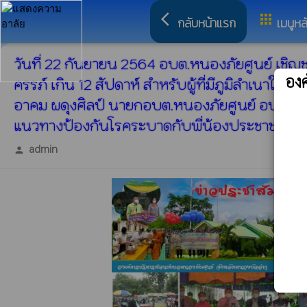
arrow_back_ios
apps
กลับหน้าแรก
เมนูหล
วันที่ 22 กันยายน 2564 อบต.หนองภัยศูนย์ เชิญชวนฉ
อง
ครรภ์ เกิน 12 สัปดาห์ สำหรับผู้ที่มีภูมิลำเนาใน
อาคม ผดุงศิลป์ นายกอบต.หนองภัยศูนย์ อนามัยบ
แนวทางป้องกันโรคระบาดกับพี่น้องประชาชนที่เด
admin
person