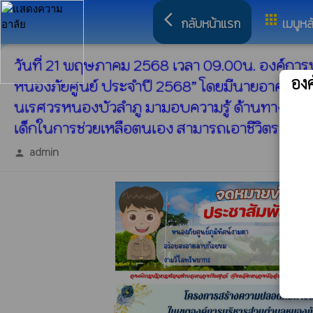
arrow_back_ios
apps
กลับหน้าแรก
เมนูหล
วันที่ 21 พฤษภาคม 2568 เวลา 09.00น. องค์กา
อง
หนองภัยศูนย์ ประจำปี 2568” โดยมีนายอาคม ผดุ
นเรศวรหนองบัวลำภู มามอบความรู้ ด้านทาง ภาคท
เด็กในการช่วยเหลือตนเอง สามารถเอาชีวิตรอดจา
admin
person