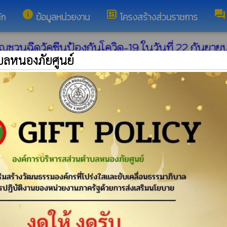
info
developer_board
forum
ัก
ข้อมูลหน่วยงาน
โครงสร้างส่วนราชการ
ชวนฉีดวัคซีนป้องกันโควิด-19 ในวันที่ 22 กันยายน 2
บลหนองภัยศูนย์
ัปดาห์ เวลา 08-00 น. - 14.00 น. ณ องค์การบริหารส่
น อบต.หนองภัยศูนย์ ได้แก่ 1. บริษัทใจดีกรีน เอ็นเนอ
แพ็ค 3. เรือนจำหนองบัวลำภู 10 แพ็ค 4.คุณจีรศุกดิ์