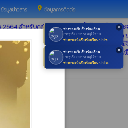
place
ข้อมูลข่าวสาร
ข้อมูลการติดต่อ
564 สำหรับกลุ่มผู้สูงอายุ 60 ปีขึ้นไป ผู้มีโรคประ
✕
ช่องทางแจ้งเรื่องร้องเรียน
×
วนตำบลหนองภัยศูนย์ อำเภอเมือง จังหวัหหนองบัวลำภู 
การทุจริตและประพฤติมิชอบ
ช่องทางแจ้งเรื่องร้องเรียน ป.ป.ช.
ร์รีจำกัด (ปั้มเซลล์)และห้างหุ่นส่วนจำกัดราชาแอลพีจ
✕
 บัวขาว 30 แพ็ค 5.คุณภาสกรณ์ ขุนแก้ว 10 แพ็ค "เพื
ช่องทางแจ้งเรื่องร้องเรียน
การทุจริตและประพฤติมิชอบ
ช่องทางแจ้งเรื่องร้องเรียน ป.ป.ท.