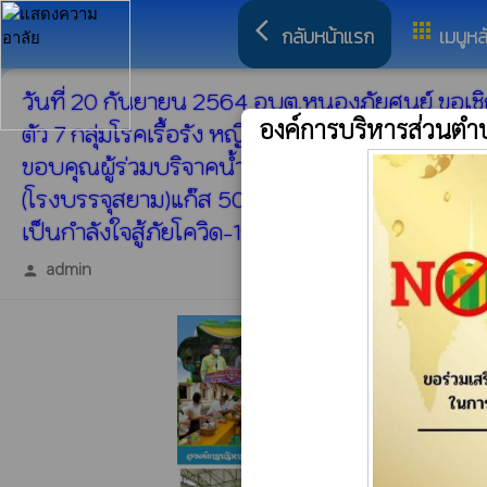
arrow_back_ios
apps
กลับหน้าแรก
เมนูหล
วันที่ 20 กันยายน 2564 อบต.หนองภัยศูนย์ ขอเชิญ
องค์การบริหารส่วนตำ
ตัว 7 กลุ่มโรคเรื้อรัง หญิงตั้งครรภ์ เกิน 12 ส
ขอบคุณผู้ร่วมบริจาคน้ำดื่มให้ศูนย์บริการฉีดวัคซี
(โรงบรรจุสยาม)แก๊ส 50 แพ็ค 2. ร้านยานางช๊อป 30 
เป็นกำลังใจสู้ภัยโควิด-19"
admin
person