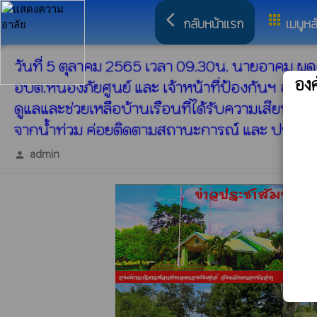
arrow_back_ios
apps
กลับหน้าแรก
เมนูหล
วันที่ 5 ตุลาคม 2565 เวลา 09.30น. นายอาคม 
อง
อบต.หนองภัยศูนย์ และ เจ้าหน้าที่ป้องกันฯ อบต.ห
ดูแลและช่วยเหลือบ้านเรือนที่ได้รับความเสียหายอย่
จากน้ำท่วม ค่อยติดตามสถานะการณ์ และ ปรับตัว
admin
person