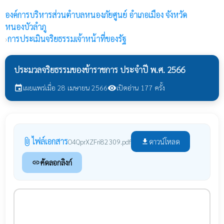
องค์การบริหารส่วนตำบลหนองภัยศูนย์
อำเภอเมือง จังหวัด
หนองบัวลำภู
›
การประเมินจริยธรรมเจ้าหน้าที่ของรัฐ
ประมวลจริยธรรมของข้าราชการ ประจำปี พ.ศ. 2566
เผยแพร่เมื่อ 28 เมษายน 2566
เปิดอ่าน 177 ครั้ง
event
visibility
ไฟล์เอกสาร
attach_file
ดาวน์โหลด
O4QprXZFri82309.pdf
file_download
คัดลอกลิงก์
link