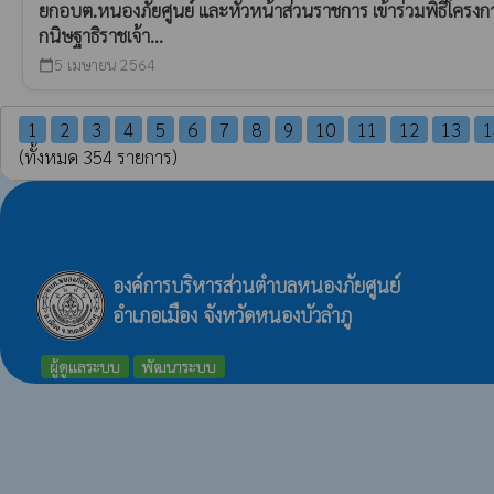
ยกอบต.หนองภัยศูนย์ และหัวหน้าส่วนราชการ เข้าร่วมพิธีโครงก
กนิษฐาธิราชเจ้า...
5 เมษายน 2564
calendar_today
1
2
3
4
5
6
7
8
9
10
11
12
13
1
(ทั้งหมด 354 รายการ)
องค์การบริหารส่วนตำบลหนองภัยศูนย์
อำเภอเมือง จังหวัดหนองบัวลำภู
ผู้ดูแลระบบ
พัฒนาระบบ