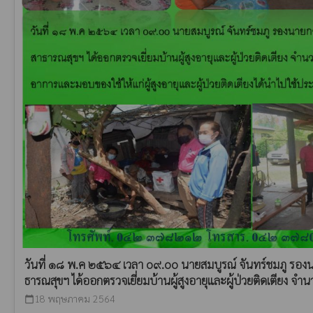
วันที่ ๑๘ พ.ค ๒๕๖๔ เวลา o๙.oo นายสมบูรณ์ จันทร์ชมภู รอ
ธารณสุขฯ ได้ออกตรวจเยี่ยมบ้านผู้สูงอายุและผู้ป่วยติดเตียง จำน
18 พฤษภาคม 2564
calendar_today