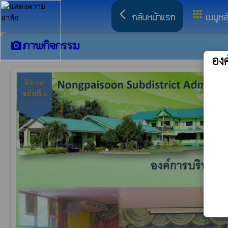
arrow_back_ios
apps
กลับหน้าแรก
เมนูหล
ภาพกิจกรรม
camera_alt
อง