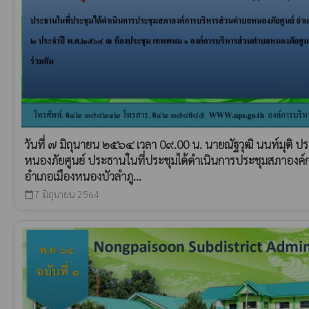
วันที่ ๗ มิถุนายน ๒๕๖๔ เวลา 0๙.00 น. นายณัฐวุฒิ นนท์มุติ
หนองภัยศูนย์ ประธานในที่ประชุมได้ดำเนินการประชุมสภาองค
อำเภอเมืองหนองบัวลำภู...
7 มิถุนายน 2564
calendar_today