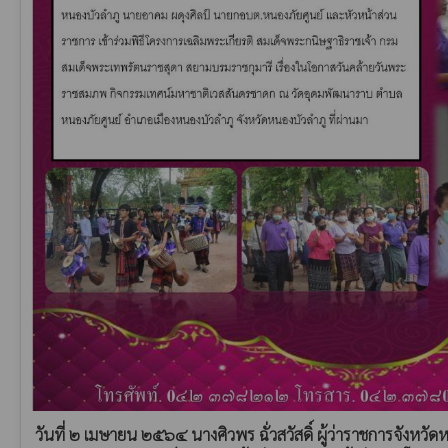
วันที่ ๒ เมษายน ๒๕๖๔ นางศิวพร ฉั่วสวัสดิ์ ผู้ว่าราชการจังหว