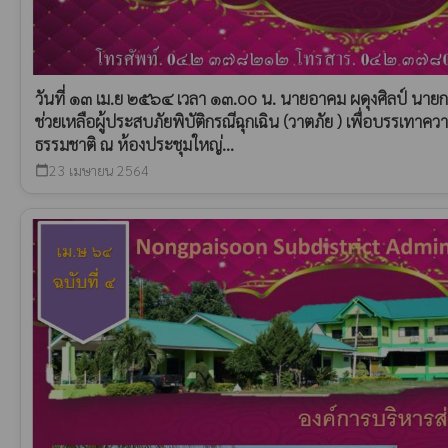
วันที่ ๑๓ เม.ย ๒๕๖๔ เวลา ๑๓.oo น. นายอาคม ผดุงศิลป์ นายก 
ช่วยเหลือผู้ประสบภัยพิบัติกรณีฉุกเฉิน (วาตภัย ) เพื่อบรรเท
ธรรมชาติ ณ ห้องประชุมใหญ่...
23 เมษายน 2564
calendar_today