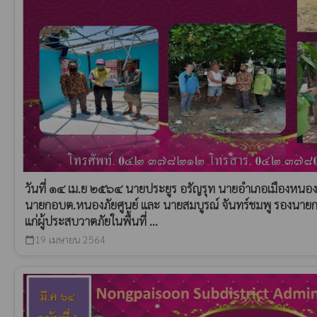
วันที่ ๑๔ เม.ย ๒๕๖๔ นายประยูร อรัญรุท นายอำเภอเมืองหนองบ
นายกอบต.หนองภัยศูนย์ และ นายสมบูรณ์ จันทร์ชมพู รองนายกอ
แก่ผู้ประสบวาตภัยในพื้นที่ ...
19 เมษายน 2564
calendar_today