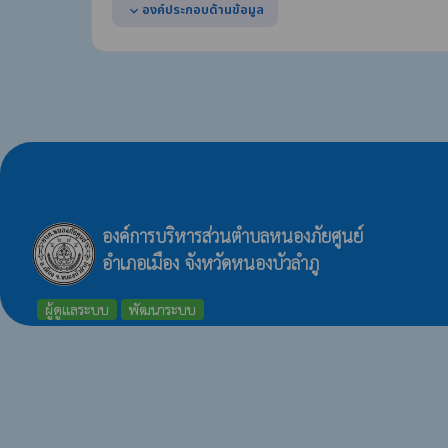
องค์ประกอบด้านข้อมูล
expand_more
แสดงผลการดำเนินการเพื่อส่งเสริมคุณธรรมและความโปร่
ประกอบด้วย
(1) มาตรการ/โครงการ/กิจกรรม (2) ขั้นตอนหรือวิธีการปฏิบัต
(3) ช่วงระยะเวลา (4) ผู้รับผิดชอบ
(5) ผลการดำเนินการ (output) (6) ผลลัพธ์หรือผลสัมฤทธิ์ 
องค์การบริหารส่วนตำบลหนองภัยศูนย์
อำเภอเมือง จังหวัดหนองบัวลำภู
ผู้ดูแลระบบ
พัฒนาระบบ