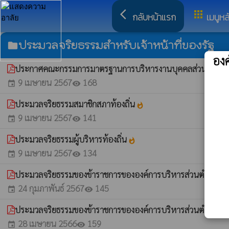
arrow_back_ios
apps
กลับหน้าแรก
เมนูหล
ประมวลจริยธรรมสำหรับเจ้าหน้าที่ของรัฐ
folder
อง
ประกาศคณะกรรมการมาตรฐานการบริหารงานบุคคลส่วนท้องถิ่น เ
9 เมษายน 2567
168
event
visibility
ประมวลจริยธรรมสมาชิกสภาท้องถิ่น
whatshot
9 เมษายน 2567
141
event
visibility
ประมวลจริยธรรมผู้บริหารท้องถิ่น
whatshot
9 เมษายน 2567
134
event
visibility
ประมวลจริยธรรมของข้าราชการขององค์การบริหารส่วนตำบลหนอ
24 กุมภาพันธ์ 2567
145
event
visibility
ประมวลจริยธรรมของข้าราชการขององค์การบริหารส่วนตำบลหนอ
28 เมษายน 2566
159
event
visibility