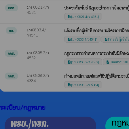
มท 0821.4/ว
ประชาสัมพันธ์ &quot;โครงการจิตอาสากู
กสส.
4531
[มท 0821.4/ว 4531]
description
มท0803.4/
แจ้งรายชื่อผู้เข้ารับการอบรมโครงการฝ
กค.
ว4541
[มท0803.4/ว4541]
[รายชื่อผู้เข้
description
description
มท 0808.2/ว
กฎกระทรวงกำหนดการกระทำอันมีลักษณะ
กคท.
4532
[มท 0808.2/ว 4532]
[เอกสารแนบ
description
description
มท 0808.2/ว
กำหนดหลักเกณฑ์และวิธีปฏิบัติตามระเ
กคท.
6384
[มท 0808.2/ว 6384]
description
ระเบียบ/กฎหมาย
กฎหมา
พรบ./พรก.