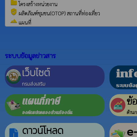
folder
โครงสร้างหน่วยงาน
verified_user
ผลิตภัณฑ์ชุมชน(OTOP) สถานที่ท่องเที่ยว
landscape
แผนที่
ระบบข้อมูลข่าวสาร
เว็บไซต์
inf
กรมส่งเสริม
ระบบข้อ
ข้
แผนที่ภาษี
ด้านก
องค์กรปกครองส่วนท้องถิ่น
e
ดาวน์โหลด