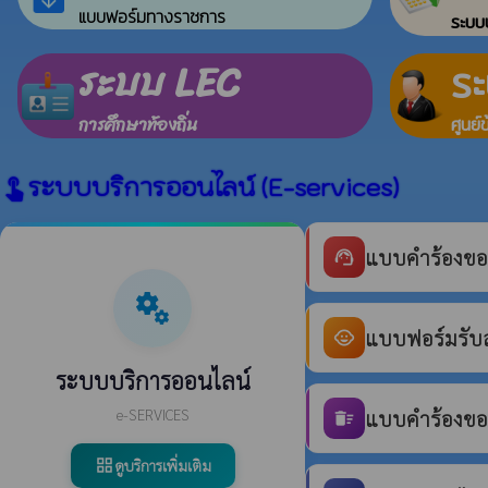
แบบฟอร์มทางราชการ
ระบบบ
ระบบ LEC
ร
การศึกษาท้องถิ่น
ศูนย์
ระบบบริการออนไลน์ (E-services)
touch_app
แบบคำร้องขอ
support_agent
miscellaneous_services
แบบฟอร์มรับสม
child_care
ระบบบริการออนไลน์
e-SERVICES
แบบคำร้องขอร
delete_sweep
ดูบริการเพิ่มเติม
grid_view