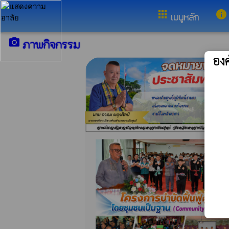
อำเภอเมือง จังหวัดหนองบัวลำภู
apps
info
เมนูหลัก
camera_alt
ภาพกิจกรรม
อง